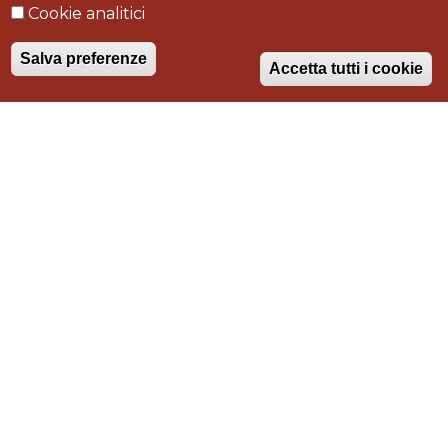
Cookie analitici
Marina di Grosseto
Salva preferenze
Accetta tutti i cookie
Tipologia intervento
progettazione, realizzazione, ristrutturazione,
arredamento