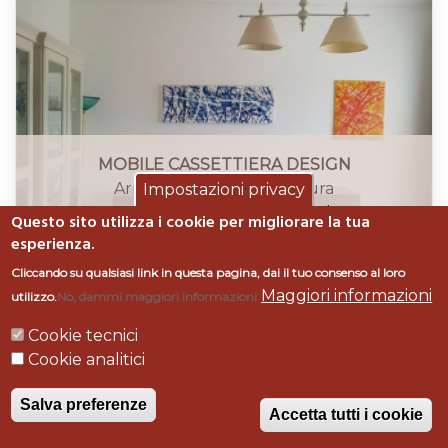
MOBILE CASSETTIERA DESIGN
Arredamenti casa su misura
Impostazioni privacy
progettazione, realizzazione, arredamento
Questo sito utilizza i cookie per migliorare la tua
Grosseto
esperienza.
Cliccando su qualsiasi link in questa pagina, dai il tuo consenso al loro
Maggiori informazioni
utilizzo.
No, dammi maggiori informazioni
Cookie tecnici
Cookie analitici
Salva preferenze
Accetta tutti i cookie