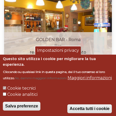
GOLDEN BAR - Roma
Bar
Impostazioni privacy
realizzazione, arredamento
Questo sito utilizza i cookie per migliorare la tua
Roma
esperienza.
Cliccando su qualsiasi link in questa pagina, dai il tuo consenso al loro
Maggiori informazioni
utilizzo.
No, dammi maggiori informazioni
Cookie tecnici
© Bofrigor Arredamenti, Località Badiola, 58043
Cookie analitici
Castiglione della Pescaia (GR) - P. IVA 00980180533
-
Privacy Policy e Cookie Policy
-
Impostazioni
Salva preferenze
privacy
Accetta tutti i cookie
Powered by
Logomatica realizzazione siti web