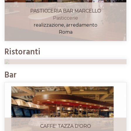
PASTICCERIA BAR MARCELLO
Pasticcerie
realizzazione, arredamento
Roma
RISTORANTE MINERVA
Ristoranti
Ristoranti
ristrutturazione, arredamento
Roma
Bar
CAFFE' TAZZA D'ORO