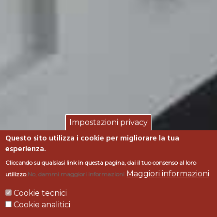
Impostazioni privacy
Questo sito utilizza i cookie per migliorare la tua
esperienza.
RECEPTION
Cliccando su qualsiasi link in questa pagina, dai il tuo consenso al loro
Maggiori informazioni
utilizzo.
No, dammi maggiori informazioni
ISTITUTO
Cookie tecnici
Cookie analitici