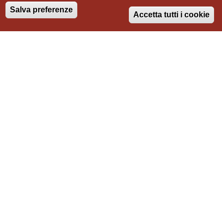
ALBERGHIERO - Gr
Salva preferenze
Accetta tutti i cookie
Tipologia intervento
realizzazione
Lavori
Hotel e BeB